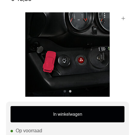
Mijn account
Klantenservice
Meer Porsche
Porsche informatie
In winkelwagen
Op voorraad