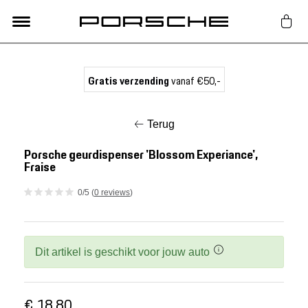
Lifestyle
Gratis verzending
vanaf €50,-
Auto Accessoires
Terug
Classic
Porsche geurdispenser 'Blossom Experiance',
Fraise
Nieuw
0/5 (
0 reviews
)
Acties
Dit artikel is geschikt voor jouw auto
Porsche finder
€ 18,80