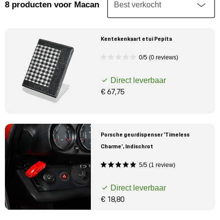
Mijn account
8
producten
voor Macan
Klantenservice
Kentekenkaart etui Pepita
0/5 (0 reviews)
Meer Porsche
Direct leverbaar
Porsche informatie
€ 67,75
Porsche geurdispenser 'Timeless
Charme', Indischrot
5/5 (1 review)
Direct leverbaar
€ 18,80