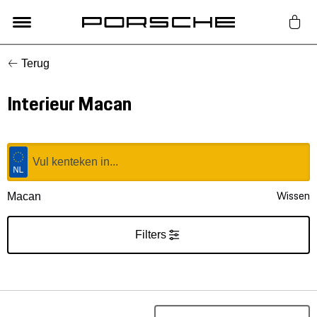
Terug
Lifestyle
Interieur Macan
Auto Accessoires
Classic
Nieuw
Wissen
Macan
Acties
Filters
Porsche finder