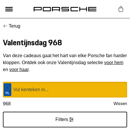
Terug
Lifestyle
Valentijnsdag 968
Auto Accessoires
Van deze cadeaus gaat het hart van elke Porsche fan harder
Classic
kloppen. Ontdek ook onze Valentijnsdag selectie
voor hem
en
voor haar
.
Nieuw
Acties
Wissen
968
Porsche finder
Filters