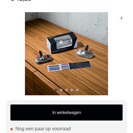
Mijn account
Klantenservice
Meer Porsche
Porsche informatie
In winkelwagen
Nog een paar op voorraad