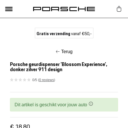
Lifestyle
Gratis verzending
vanaf €50,-
Auto Accessoires
Terug
Classic
Porsche geurdispenser 'Blossom Experience',
donker zilver 911 design
Nieuw
0/5 (
0 reviews
)
Acties
Dit artikel is geschikt voor jouw auto
Porsche finder
€ 18,80