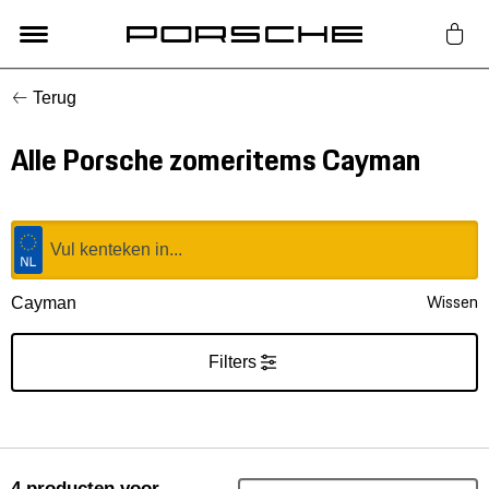
Terug
Lifestyle
Alle Porsche zomeritems Cayman
Auto Accessoires
Classic
Nieuw
Wissen
Cayman
Acties
Filters
Porsche finder
4
producten
voor