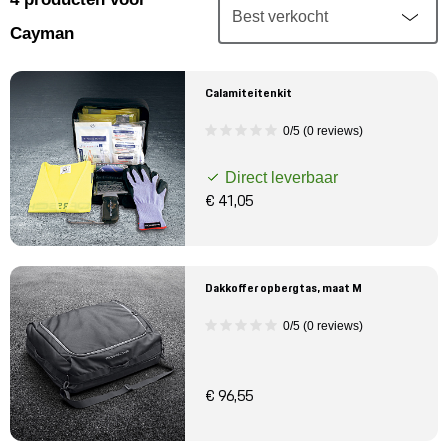
Mijn account
Cayman
Klantenservice
Calamiteitenkit
Meer Porsche
0/5 (0 reviews)
Direct leverbaar
Porsche informatie
€ 41,05
Dakkoffer opbergtas, maat M
0/5 (0 reviews)
€ 96,55