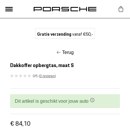
Lifestyle
Gratis verzending
vanaf €50,-
Auto Accessoires
Terug
Classic
Dakkoffer opbergtas, maat S
0/5 (
0 reviews
)
Nieuw
Acties
Dit artikel is geschikt voor jouw auto
Porsche finder
€ 84,10