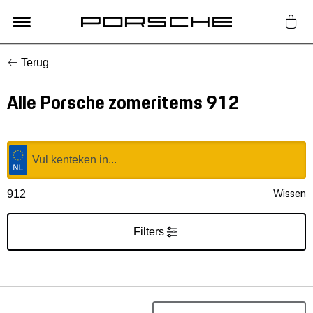
Terug
Lifestyle
Alle Porsche zomeritems 912
Auto Accessoires
Classic
Nieuw
Wissen
912
Acties
Filters
Porsche finder