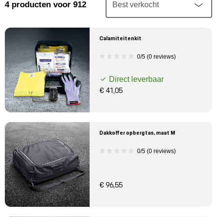
Mijn account
4
producten
voor 912
Klantenservice
Calamiteitenkit
0/5 (0 reviews)
Meer Porsche
Direct leverbaar
Porsche informatie
€ 41,05
Dakkoffer opbergtas, maat M
0/5 (0 reviews)
€ 96,55