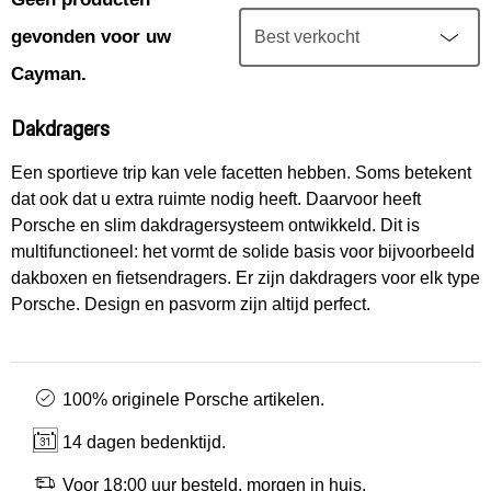
Mijn account
gevonden voor uw
Klantenservice
Cayman.
Dakdragers
Meer Porsche
Een sportieve trip kan vele facetten hebben. Soms betekent
dat ook dat u extra ruimte nodig heeft. Daarvoor heeft
Porsche informatie
Porsche en slim dakdragersysteem ontwikkeld. Dit is
multifunctioneel: het vormt de solide basis voor bijvoorbeeld
dakboxen en fietsendragers. Er zijn dakdragers voor elk type
Porsche. Design en pasvorm zijn altijd perfect.
100% originele Porsche artikelen.
14 dagen bedenktijd.
Voor 18:00 uur besteld, morgen in huis.