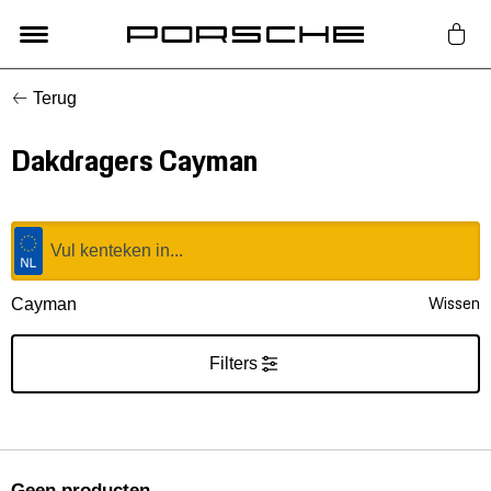
Terug
Lifestyle
Dakdragers Cayman
Auto Accessoires
Classic
Nieuw
Wissen
Cayman
Acties
Filters
Porsche finder
Geen producten