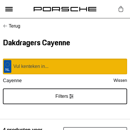
Terug
Lifestyle
Dakdragers Cayenne
Auto Accessoires
Classic
Nieuw
Wissen
Cayenne
Acties
Filters
Porsche finder
4
producten
voor