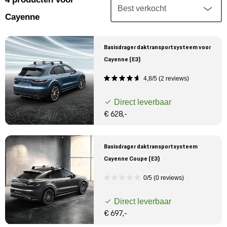
Mijn account
Cayenne
Klantenservice
Basisdrager daktransportsysteem voor
Cayenne (E3)
Meer Porsche
4,8/5 (2 reviews)
Porsche informatie
Direct leverbaar
€ 628,-
Basisdrager daktransportsysteem
Cayenne Coupe (E3)
0/5 (0 reviews)
Direct leverbaar
€ 697,-