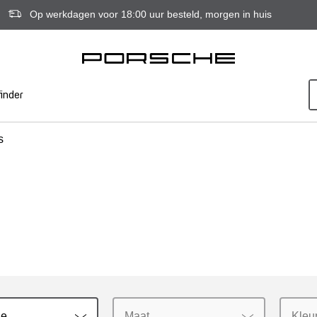
Op werkdagen voor 18:00 uur besteld, morgen in huis
inder
s
ie
Maat
Kleu