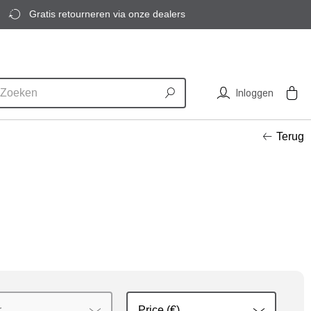
Gratis retourneren via onze dealers
Inloggen
Terug
r
Price (€)