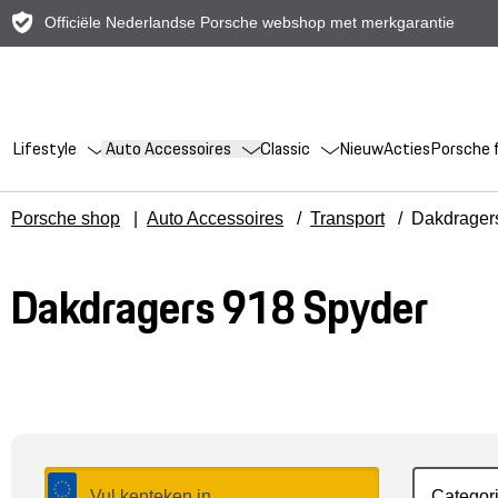
Officiële Nederlandse Porsche webshop met merkgarantie
Lifestyle
Auto Accessoires
Classic
Nieuw
Acties
Porsche f
Porsche shop
|
Auto Accessoires
/
Transport
/
Dakdrager
Dakdragers 918 Spyder
Categor