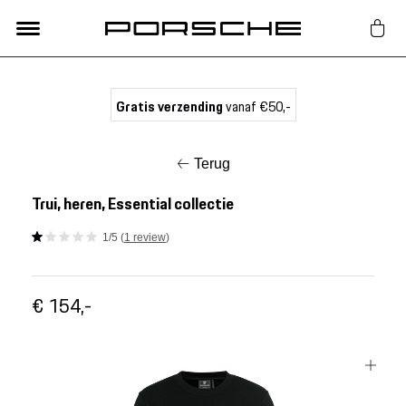
Lifestyle
Gratis verzending
vanaf €50,-
Auto Accessoires
Terug
Classic
Trui, heren, Essential collectie
1/5 (
1 review
)
Nieuw
€ 154,-
Acties
Porsche finder