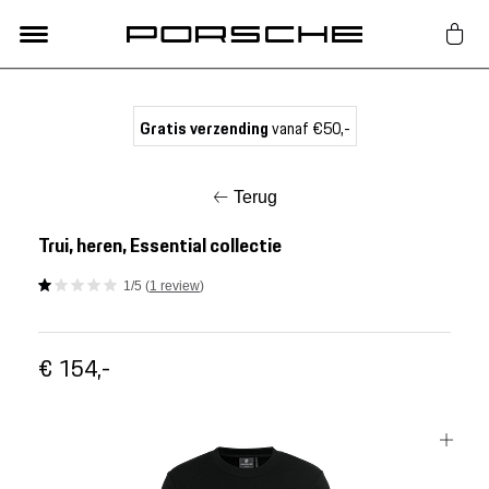
Lifestyle
Gratis verzending
vanaf €50,-
Auto Accessoires
Terug
Classic
Trui, heren, Essential collectie
1/5 (
1 review
)
Nieuw
€ 154,-
Acties
Porsche finder