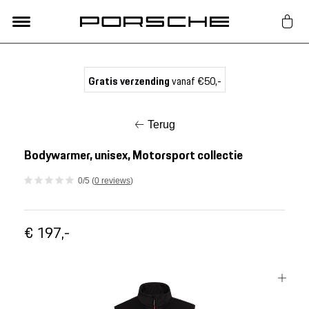
Lifestyle
Gratis verzending
vanaf €50,-
Auto Accessoires
Terug
Classic
Bodywarmer, unisex, Motorsport collectie
0/5 (
0 reviews
)
Nieuw
€ 197,-
Acties
Porsche finder