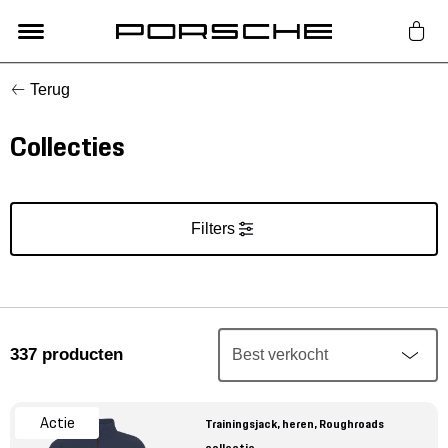
Terug
Lifestyle
Collecties
Auto Accessoires
Classic
Filters
Nieuw
Acties
337
producten
Porsche finder
Actie
Trainingsjack, heren, Roughroads