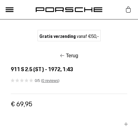
Lifestyle
Gratis verzending
vanaf €50,-
Auto Accessoires
Terug
Classic
911 S 2.5 (ST) - 1972, 1:43
0/5 (
0 reviews
)
Nieuw
€ 69,95
Acties
Porsche finder