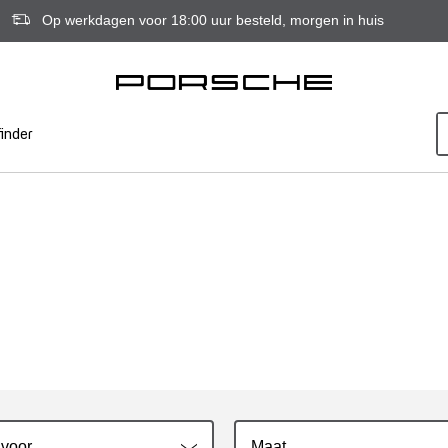
Op werkdagen voor 18:00 uur besteld, morgen in huis
inder
 voor
Maat