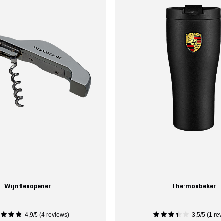
Wijnflesopener
Thermosbeker
4,9/5 (4 reviews)
3,5/5 (1 re