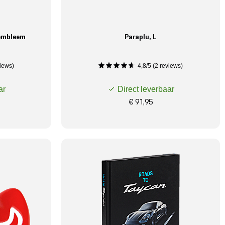
 embleem
Paraplu, L
iews)
4,8/5 (2 reviews)
ar
Direct leverbaar
€ 91,95