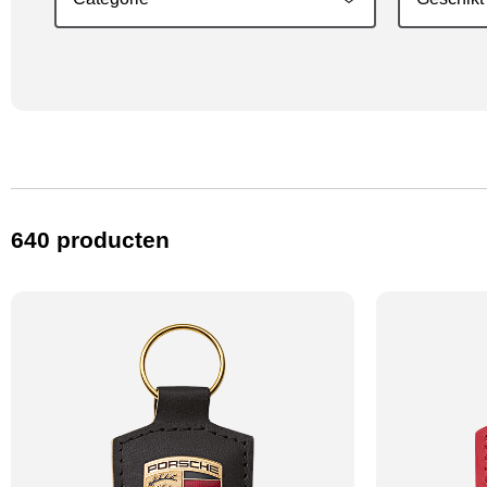
Kleur
Price (€)
640
producten