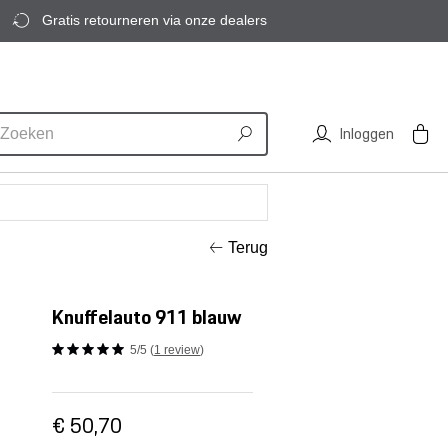
Gratis retourneren via onze dealers
Inloggen
Terug
Knuffelauto 911 blauw
5/5 (
1 review
)
€ 50,70