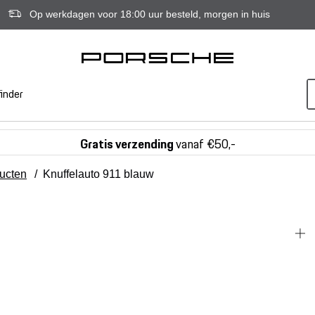
Op werkdagen voor 18:00 uur besteld, morgen in huis
inder
Gratis verzending
vanaf €50,-
ducten
/
Knuffelauto 911 blauw