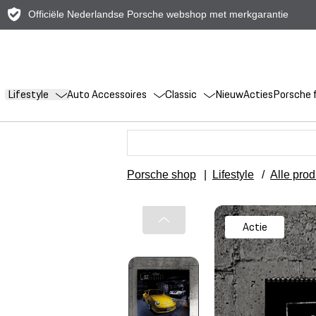
Officiële Nederlandse Porsche webshop met merkgarantie
Lifestyle
Auto Accessoires
Classic
Nieuw
Acties
Porsche f
Porsche shop
|
Lifestyle
/
Alle pro
Actie