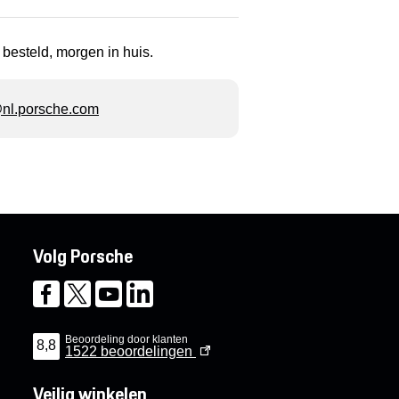
 besteld, morgen in huis.
l.porsche.com
Volg Porsche
Beoordeling door klanten
8,8
1522
beoordelingen
Veilig winkelen