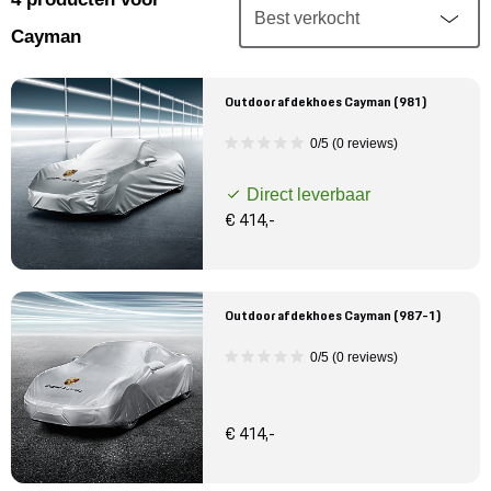
Mijn account
Cayman
Klantenservice
Outdoor afdekhoes Cayman (981)
Meer Porsche
0/5 (0 reviews)
Direct leverbaar
Porsche informatie
€ 414,-
Outdoor afdekhoes Cayman (987-1)
0/5 (0 reviews)
€ 414,-