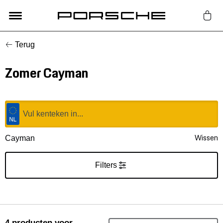
Terug
Lifestyle
Zomer Cayman
Auto Accessoires
Classic
Nieuw
Wissen
Cayman
Acties
Filters
Porsche finder
4
producten
voor