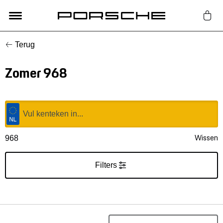
Terug
Lifestyle
Zomer 968
Auto Accessoires
Classic
Nieuw
Wissen
968
Acties
Filters
Porsche finder