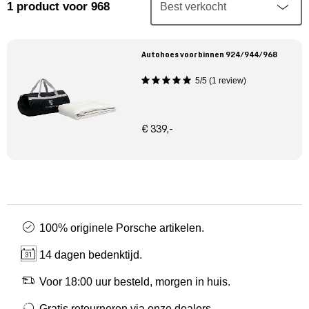
Mijn account
1
product
voor 968
Klantenservice
Autohoes voor binnen 924/944/968
5/5 (1 review)
Meer Porsche
Porsche informatie
€ 339,-
100% originele Porsche artikelen.
14 dagen bedenktijd.
Voor 18:00 uur besteld, morgen in huis.
Gratis retourneren via onze dealers.