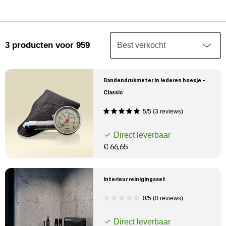
Mijn account
Klantenservice
3
producten
voor 959
Meer Porsche
Bandendrukmeter in lederen hoesje -
Porsche informatie
Classic
5/5 (3 reviews)
Direct leverbaar
€ 66,65
Interieur reinigingsset
0/5 (0 reviews)
Direct leverbaar