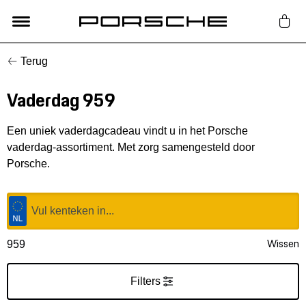
Terug
Lifestyle
Vaderdag 959
Auto Accessoires
Een uniek vaderdagcadeau vindt u in het Porsche
Classic
vaderdag-assortiment. Met zorg samengesteld door
Porsche.
Nieuw
Acties
Wissen
959
Porsche finder
Filters