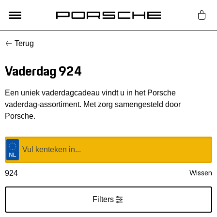
Terug
Lifestyle
Vaderdag 924
Auto Accessoires
Een uniek vaderdagcadeau vindt u in het Porsche
Classic
vaderdag-assortiment. Met zorg samengesteld door
Porsche.
Nieuw
Acties
Wissen
924
Porsche finder
Filters