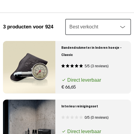
Mijn account
Klantenservice
3
producten
voor 924
Meer Porsche
Bandendrukmeter in lederen hoesje -
Porsche informatie
Classic
5/5 (3 reviews)
Direct leverbaar
€ 66,65
Interieur reinigingsset
0/5 (0 reviews)
Direct leverbaar