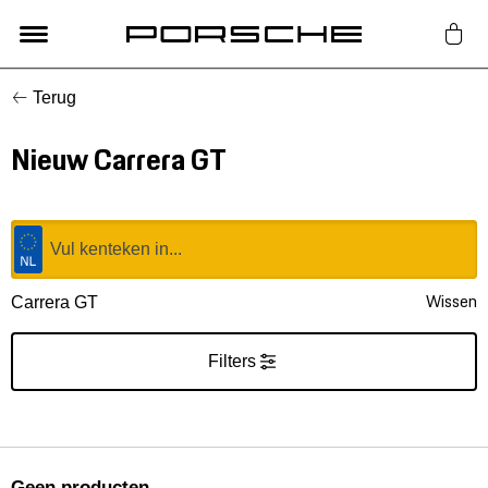
Terug
Lifestyle
Nieuw Carrera GT
Auto Accessoires
Classic
Nieuw
Wissen
Carrera GT
Acties
Filters
Porsche finder
Geen producten