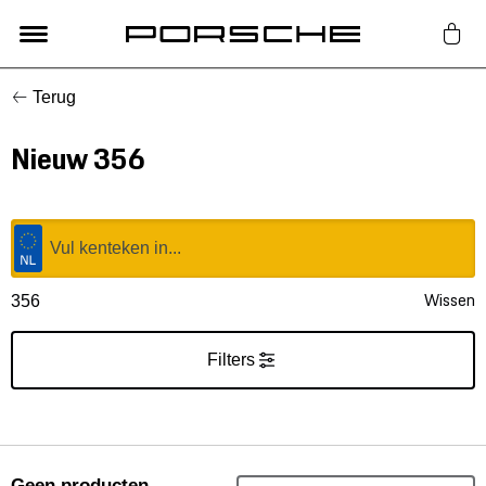
Terug
Lifestyle
Nieuw 356
Auto Accessoires
Classic
Nieuw
Wissen
356
Acties
Filters
Porsche finder
Geen producten