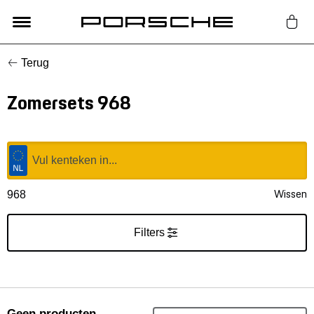
Terug
Lifestyle
Zomersets 968
Auto Accessoires
Classic
Nieuw
Wissen
968
Acties
Filters
Porsche finder
Geen producten