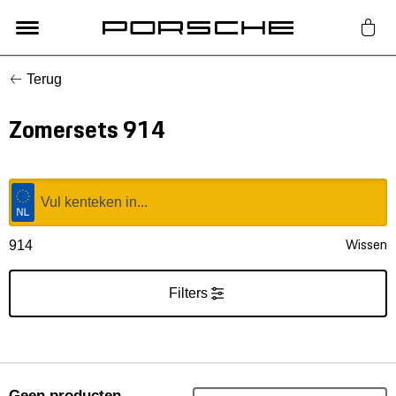
Terug
Lifestyle
Zomersets 914
Auto Accessoires
Classic
Nieuw
Wissen
914
Acties
Filters
Porsche finder
Geen producten