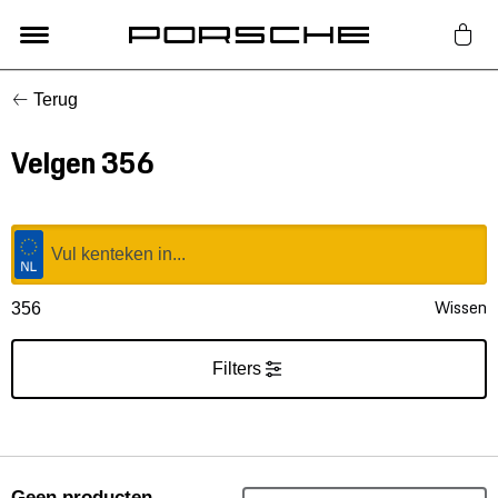
Terug
Lifestyle
Velgen 356
Auto Accessoires
Classic
Nieuw
Wissen
356
Acties
Filters
Porsche finder
Geen producten