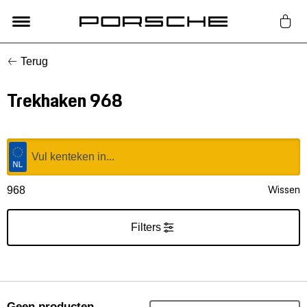
Terug
Lifestyle
Trekhaken 968
Auto Accessoires
Classic
Nieuw
Wissen
968
Acties
Filters
Porsche finder
Geen producten