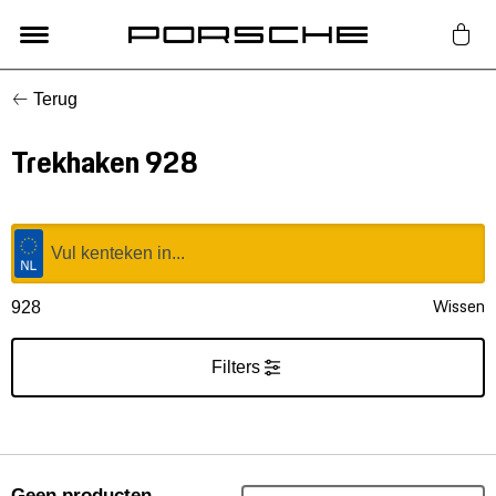
Terug
Lifestyle
Trekhaken 928
Auto Accessoires
Classic
Nieuw
Wissen
928
Acties
Filters
Porsche finder
Geen producten