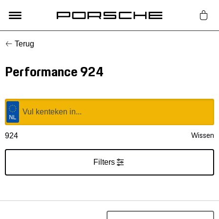
Terug
Lifestyle
Performance 924
Auto Accessoires
Classic
Nieuw
Wissen
924
Acties
Filters
Porsche finder