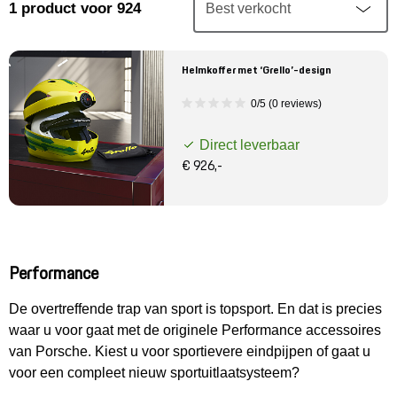
Mijn account
1
product
voor 924
Klantenservice
Helmkoffer met ‘Grello’-design
0/5 (0 reviews)
Meer Porsche
Direct leverbaar
Porsche informatie
€ 926,-
Performance
De overtreffende trap van sport is topsport. En dat is precies
waar u voor gaat met de originele Performance accessoires
van Porsche. Kiest u voor sportievere eindpijpen of gaat u
voor een compleet nieuw sportuitlaatsysteem?