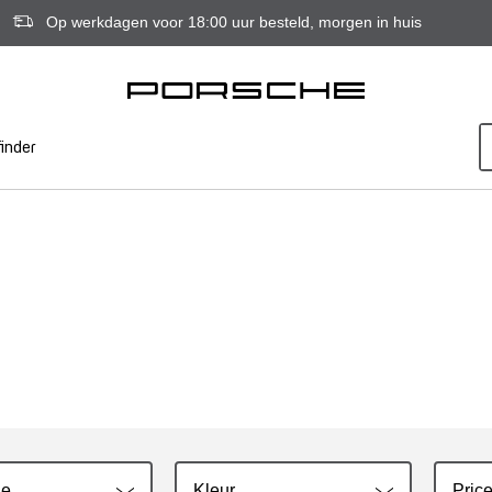
Op werkdagen voor 18:00 uur besteld, morgen in huis
inder
ie
Kleur
Price