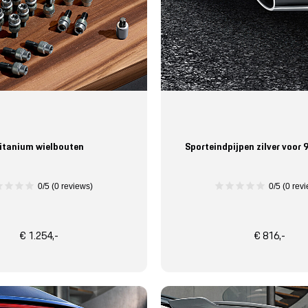
itanium wielbouten
Sporteindpijpen zilver voor 
0/5 (0 reviews)
0/5 (0 rev
€ 1.254,-
€ 816,-