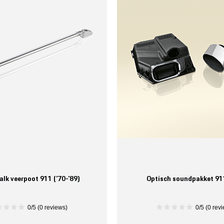
lk veerpoot 911 ('70-'89)
Optisch soundpakket 91
0/5 (0 reviews)
0/5 (0 rev