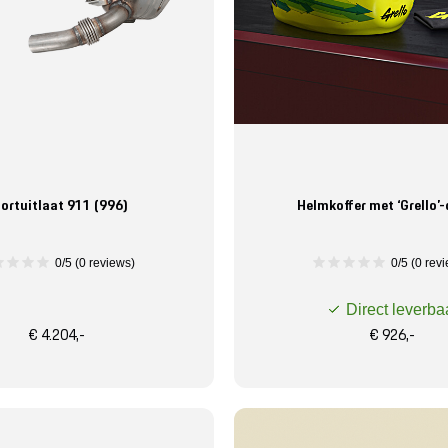
ortuitlaat 911 (996)
Helmkoffer met ‘Grello’
0/5 (0 reviews)
0/5 (0 rev
Direct leverba
€ 4.204,-
€ 926,-