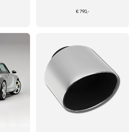
€ 790,-