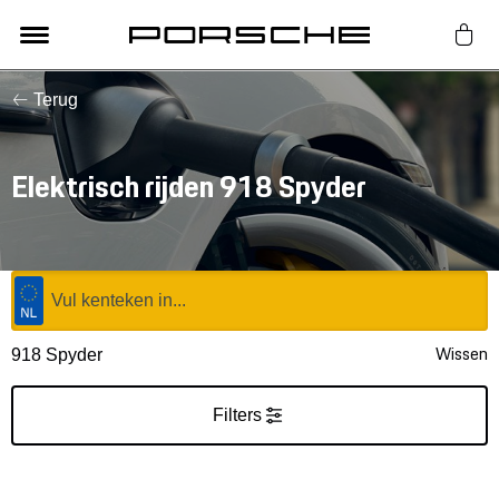
Terug
Lifestyle
Auto Accessoires
Elektrisch rijden 918 Spyder
Classic
Nieuw
Wissen
918 Spyder
Acties
Filters
Porsche finder