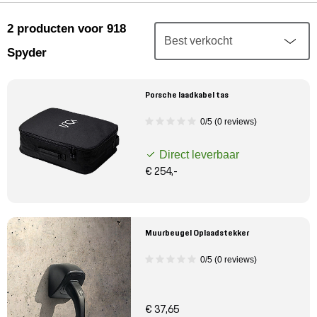
Mijn account
2
producten
voor 918
Klantenservice
Spyder
Meer Porsche
Porsche laadkabel tas
0/5 (0 reviews)
Porsche informatie
Direct leverbaar
€ 254,-
Muurbeugel Oplaadstekker
0/5 (0 reviews)
€ 37,65