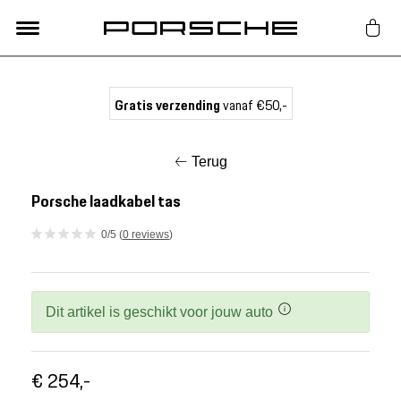
Lifestyle
Gratis verzending
vanaf €50,-
Auto Accessoires
Terug
Classic
Porsche laadkabel tas
0/5 (
0 reviews
)
Nieuw
Acties
Dit artikel is geschikt voor jouw auto
Porsche finder
€ 254,-