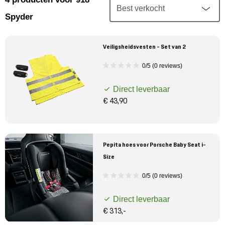
Mijn account
Spyder
Klantenservice
Veiligsheidsvesten - Set van 2
Meer Porsche
0/5 (0 reviews)
Direct leverbaar
Porsche informatie
€ 43,90
Pepita hoes voor Porsche Baby Seat i-
Size
0/5 (0 reviews)
Direct leverbaar
€ 313,-