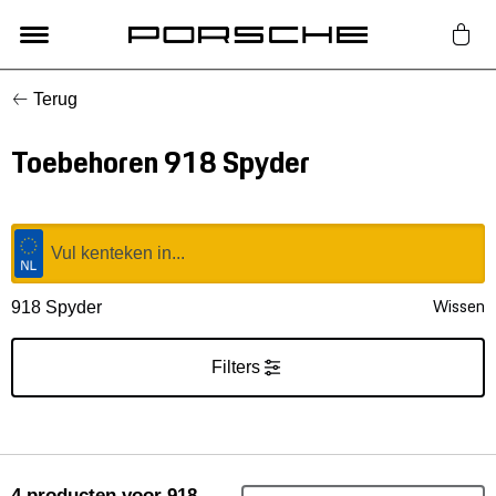
Terug
Lifestyle
Toebehoren 918 Spyder
Auto Accessoires
Classic
Nieuw
Wissen
918 Spyder
Acties
Filters
Porsche finder
4
producten
voor 918