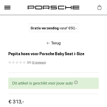
Lifestyle
Gratis verzending
vanaf €50,-
Auto Accessoires
Terug
Classic
Pepita hoes voor Porsche Baby Seat i-Size
0/5 (
0 reviews
)
Nieuw
Acties
Dit artikel is geschikt voor jouw auto
Porsche finder
€ 313,-