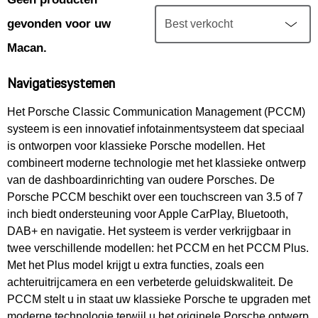
Mijn account
gevonden voor uw
Klantenservice
Macan.
Navigatiesystemen
Meer Porsche
Het Porsche Classic Communication Management (PCCM)
systeem is een innovatief infotainmentsysteem dat speciaal
Porsche informatie
is ontworpen voor klassieke Porsche modellen. Het
combineert moderne technologie met het klassieke ontwerp
van de dashboardinrichting van oudere Porsches. De
Porsche PCCM beschikt over een touchscreen van 3.5 of 7
inch biedt ondersteuning voor Apple CarPlay, Bluetooth,
DAB+ en navigatie. Het systeem is verder verkrijgbaar in
twee verschillende modellen: het PCCM en het PCCM Plus.
Met het Plus model krijgt u extra functies, zoals een
achteruitrijcamera en een verbeterde geluidskwaliteit. De
PCCM stelt u in staat uw klassieke Porsche te upgraden met
moderne technologie terwijl u het originele Porsche ontwerp