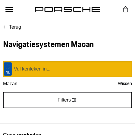
Terug
Lifestyle
Navigatiesystemen Macan
Auto Accessoires
Classic
Nieuw
Wissen
Macan
Acties
Filters
Porsche finder
Geen producten