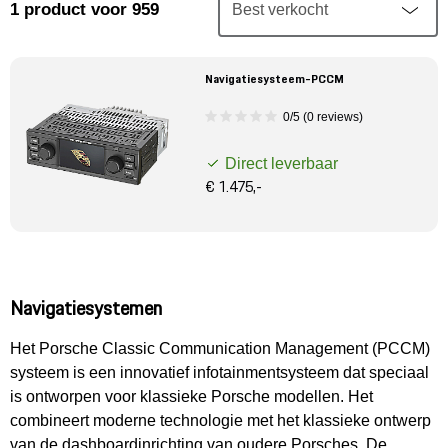
Mijn account
1
product
voor 959
Klantenservice
Navigatiesysteem-PCCM
0/5 (0 reviews)
Meer Porsche
Direct leverbaar
Porsche informatie
€ 1.475,-
Navigatiesystemen
Het Porsche Classic Communication Management (PCCM)
systeem is een innovatief infotainmentsysteem dat speciaal
is ontworpen voor klassieke Porsche modellen. Het
combineert moderne technologie met het klassieke ontwerp
van de dashboardinrichting van oudere Porsches. De