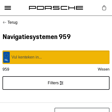
Terug
Lifestyle
Navigatiesystemen 959
Auto Accessoires
Classic
Nieuw
Wissen
959
Acties
Filters
Porsche finder