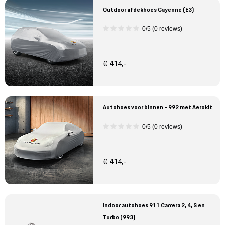
Outdoor afdekhoes Cayenne (E3)
0/5 (0 reviews)
€ 414,-
Autohoes voor binnen - 992 met Aerokit
0/5 (0 reviews)
€ 414,-
Indoor autohoes 911 Carrera 2, 4, S en
Turbo (993)