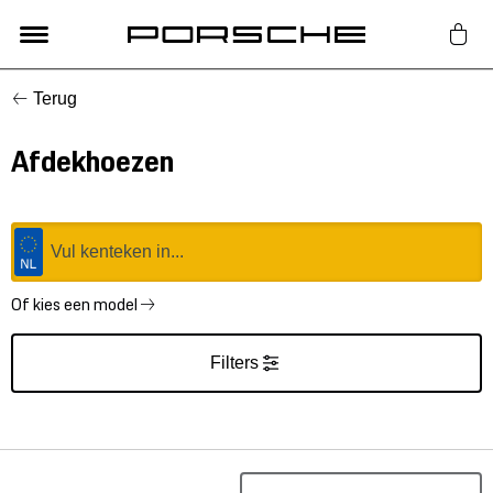
Terug
Lifestyle
Afdekhoezen
Auto Accessoires
Classic
Nieuw
Of kies een model
Filters
Acties
Porsche finder