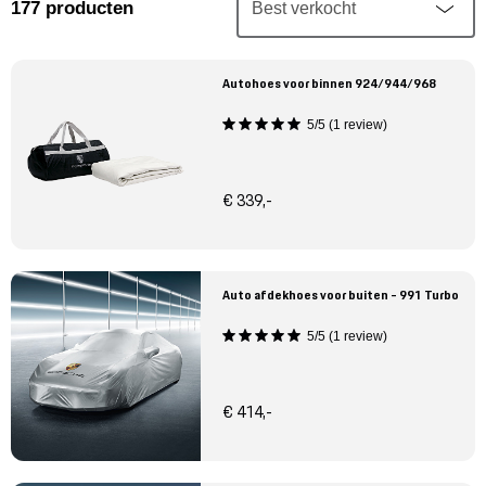
Mijn account
177
producten
Klantenservice
Autohoes voor binnen 924/944/968
5/5 (1 review)
Meer Porsche
Porsche informatie
€ 339,-
Auto afdekhoes voor buiten - 991 Turbo
5/5 (1 review)
€ 414,-