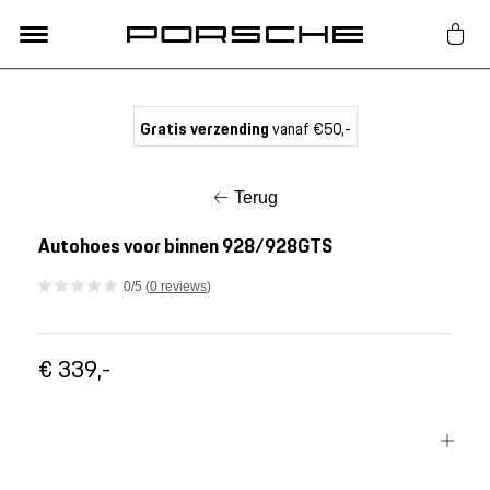
Lifestyle
Gratis verzending
vanaf €50,-
Auto Accessoires
Terug
Classic
Autohoes voor binnen 928/928GTS
0/5 (
0 reviews
)
Nieuw
€ 339,-
Acties
Porsche finder