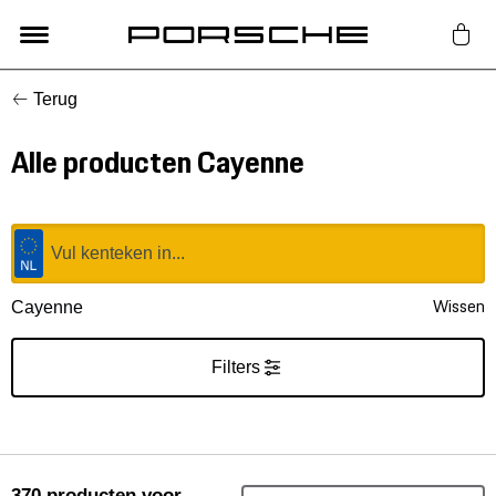
Terug
Lifestyle
Alle producten Cayenne
Auto Accessoires
Classic
Nieuw
Wissen
Cayenne
Acties
Filters
Porsche finder
370
producten
voor