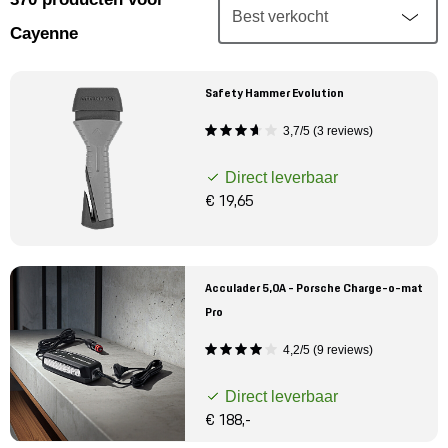
Mijn account
Cayenne
Klantenservice
Safety Hammer Evolution
Meer Porsche
3,7/5 (3 reviews)
Direct leverbaar
Porsche informatie
€ 19,65
Acculader 5,0A - Porsche Charge-o-mat
Pro
4,2/5 (9 reviews)
Direct leverbaar
€ 188,-