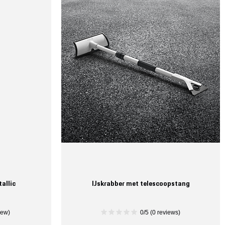
allic
IJskrabber met telescoopstang
iew)
0/5 (0 reviews)