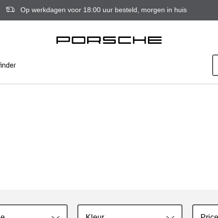
Op werkdagen voor 18:00 uur besteld, morgen in huis
inder
ie
Kleur
Price