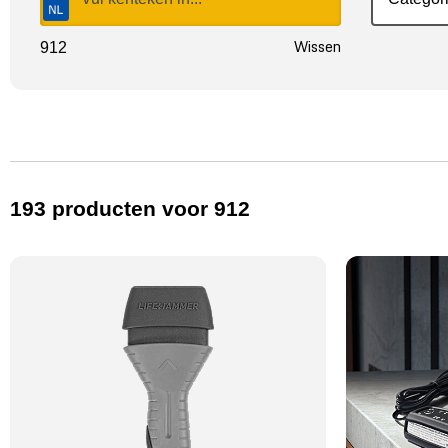
Wissen
912
193
producten
voor 912