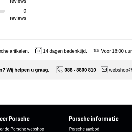
reviews
0
reviews
che artikelen.
14 dagen bedenktijd.
Voor 18:00 uur
n? Wij helpen u graag.
088 - 8800 810
webshop@n
eer Porsche
Porsche informatie
er de Porsche webshop
Porsche aanbod