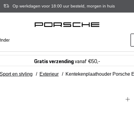
Op werkdagen voor 18:00 uur besteld, morgen in huis
inder
Gratis verzending
vanaf €50,-
Sport en styling
/
Exterieur
/
Kentekenplaathouder Porsche 