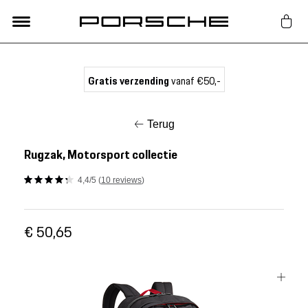
Lifestyle
Gratis verzending
vanaf €50,-
Auto Accessoires
Terug
Classic
Rugzak, Motorsport collectie
4,4/5 (
10 reviews
)
Nieuw
€ 50,65
Acties
Porsche finder