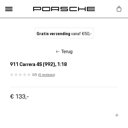
Lifestyle
Gratis verzending
vanaf €50,-
Auto Accessoires
Terug
Classic
911 Carrera 4S (992), 1:18
0/5 (
0 reviews
)
Nieuw
€ 133,-
Acties
Porsche finder