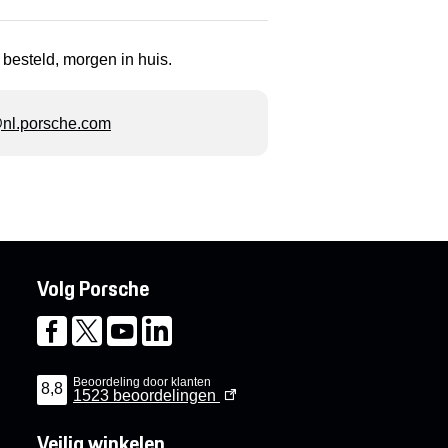
 besteld, morgen in huis.
l.porsche.com
Volg Porsche
Beoordeling door klanten
8,8
1523
beoordelingen
Veilig winkelen