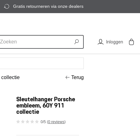
Gratis retourneren via onze dealers
Inloggen
collectie
Terug
Sleutelhanger Porsche
embleem, 60Y 911
collectie
0/5 (
0 reviews
)