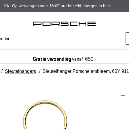
Op werkdagen voor 18:00 uur besteld, morgen in huis
inder
Gratis verzending
vanaf €50,-
/
Sleutelhangers
/
Sleutelhanger Porsche embleem, 60Y 911 