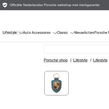
Officiële Nederlandse Porsche webshop met merkgarantie
Lifestyle
Auto Accessoires
Classic
Nieuw
Acties
Porsche f
Porsche shop
|
Lifestyle
/
Lifestyle