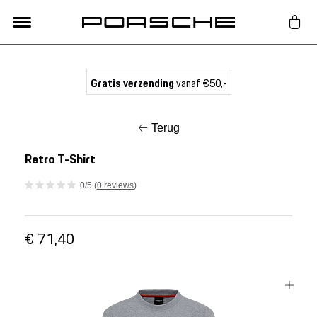
Lifestyle
Gratis verzending
vanaf €50,-
Auto Accessoires
Terug
Classic
Retro T-Shirt
0/5 (
0 reviews
)
Nieuw
€ 71,40
Acties
Porsche finder