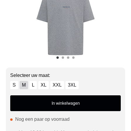
Mijn account
Klantenservice
Meer Porsche
Porsche informatie
Selecteer uw maat:
S
M
L
XL
XXL
3XL
In winkelwagen
Nog een paar op voorraad