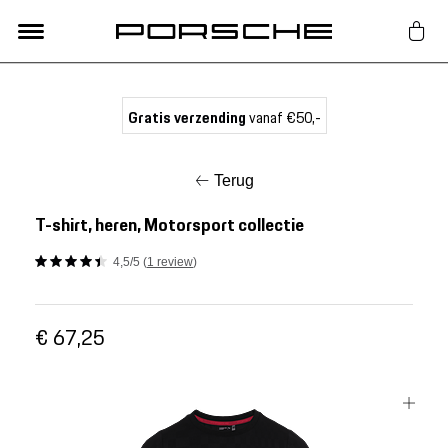
Lifestyle
Gratis verzending
vanaf €50,-
Auto Accessoires
Terug
Classic
T-shirt, heren, Motorsport collectie
4,5/5 (
1 review
)
Nieuw
€ 67,25
Acties
Porsche finder