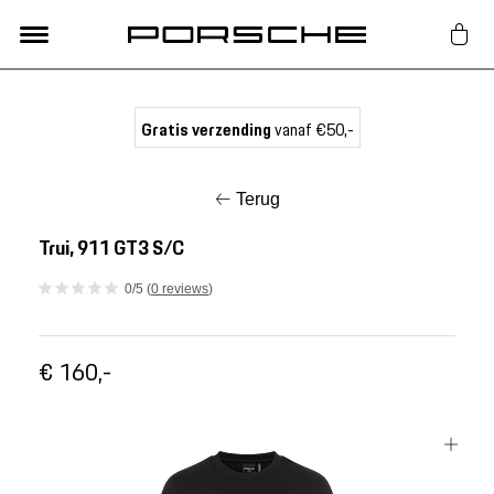
Lifestyle
Gratis verzending
vanaf €50,-
Auto Accessoires
Terug
Classic
Trui, 911 GT3 S/C
0/5 (
0 reviews
)
Nieuw
€ 160,-
Acties
Porsche finder