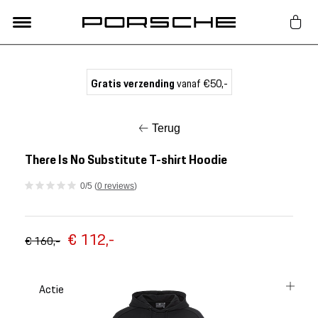
Lifestyle
Gratis verzending
vanaf €50,-
Auto Accessoires
Terug
Classic
There Is No Substitute T-shirt Hoodie
0/5 (
0 reviews
)
Nieuw
€ 112,-
Acties
€ 160,-
Porsche finder
Actie