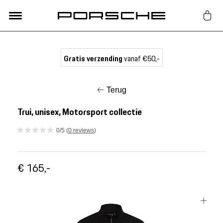
Lifestyle
Gratis verzending
vanaf €50,-
Auto Accessoires
Terug
Classic
Trui, unisex, Motorsport collectie
0/5 (
0 reviews
)
Nieuw
€ 165,-
Acties
Porsche finder